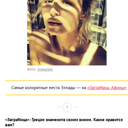
Фото:
Instagram
Самые колоритные места Эллады ― на
«ЗаграNица. Афины»
4
«ЗаграNица»: Греция знаменита своим вином. Какое нравится
вам?