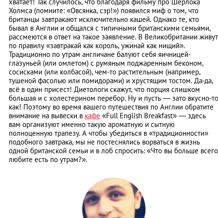
хватает! Так случилось, что благодаря фильму про Шерлока
Холмса (помните: «Овсянка, сэр!») появился миф о том, что
британцы завтракают исключительно кашей. Однако те, кто
бывал в Англии и общался с типичными британскими семьями,
рассмеются в ответ на такое заявление. В Великобритании живут
по правилу «завтракай как король, ужинай как нищий».
Традиционно по утрам англичане балуют себя яичницей-
глазуньей (или омлетом) с румяным поджаренным беконом,
сосисками (или колбасой), чем-то растительным (например,
тушеной фасолью или помидорами) и хрустящим тостом. Да-да,
всё в один присест! Диетологи скажут, что порция слишком
большая и с холестерином перебор. Ну и пусть ― зато вкусно-т
как! Поэтому во время вашего путешествия по Англии обратите
внимание на вывески в
кафе
«Full English Breakfast» ― здесь
вам организуют именно такую ароматную и сытную
полноценную трапезу. А чтобы убедиться в «традиционности»
подобного завтрака, мы не постеснялись ворваться в жизнь
одной британской семьи и в лоб спросить: «Что вы больше всего
любите есть по утрам?».