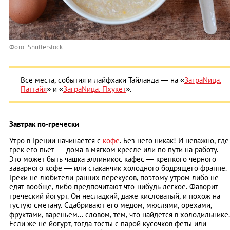
Фото: Shutterstock
Все места, события и лайфхаки Тайланда — на «
ЗаграNица.
Паттайя
» и «
ЗаграNица. Пхукет
».
Завтрак по-гречески
Утро в Греции начинается с
кофе
. Без него никак! И неважно, где
грек его пьет ― дома в мягком кресле или по пути на работу.
Это может быть чашка эллиникос кафес ― крепкого черного
заварного кофе — или стаканчик холодного бодрящего фраппе.
Греки не любители ранних перекусов, поэтому утром либо не
едят вообще, либо предпочитают что-нибудь легкое. Фаворит ―
греческий йогурт. Он несладкий, даже кисловатый, и похож на
густую сметану. Сдабривают его медом, мюслями, орехами,
фруктами, вареньем... словом, тем, что найдется в холодильнике.
Если же не йогурт, тогда тосты с парой кусочков феты или