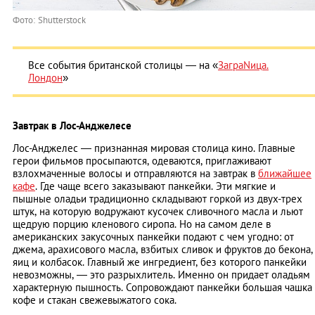
Фото: Shutterstock
Все события британской столицы ― на «
ЗаграNица.
Лондон
»
Завтрак в Лос-Анджелесе
Лос-Анджелес ― признанная мировая столица кино. Главные
герои фильмов просыпаются, одеваются, приглаживают
взлохмаченные волосы и отправляются на завтрак в
ближайшее
кафе
. Где чаще всего заказывают панкейки. Эти мягкие и
пышные оладьи традиционно складывают горкой из двух-трех
штук, на которую водружают кусочек сливочного масла и льют
щедрую порцию кленового сиропа. Но на самом деле в
американских закусочных панкейки подают с чем угодно: от
джема, арахисового масла, взбитых сливок и фруктов до бекона,
яиц и колбасок. Главный же ингредиент, без которого панкейки
невозможны, — это разрыхлитель. Именно он придает оладьям
характерную пышность. Сопровождают панкейки большая чашка
кофе и стакан свежевыжатого сока.