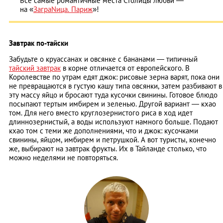
Все самые романтичные места Столицы любви —
на «
ЗаграNица. Париж
»!
Завтрак по-тайски
Забудьте о круассанах и овсянке с бананами — типичный
тайский завтрак
в корне отличается от европейского. В
Королевстве по утрам едят джок: рисовые зерна варят, пока они
не превращаются в густую кашу типа овсянки, затем разбивают в
эту массу яйцо и бросают туда кусочки свинины. Готовое блюдо
посыпают тертым имбирем и зеленью. Другой вариант — кхао
том. Для него вместо круглозернистого риса в ход идет
длиннозернистый, а воды используют намного больше. Подают
кхао том с теми же дополнениями, что и джок: кусочками
свинины, яйцом, имбирем и петрушкой. А вот туристы, конечно
же, выбирают на завтрак фрукты. Их в Тайланде столько, что
можно неделями не повторяться.