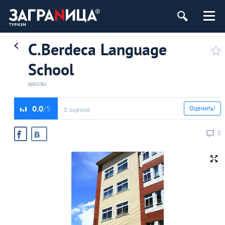
C.Berdeca Language
School
ШКОЛЫ
0.0
Оценить!
0 оценок
0