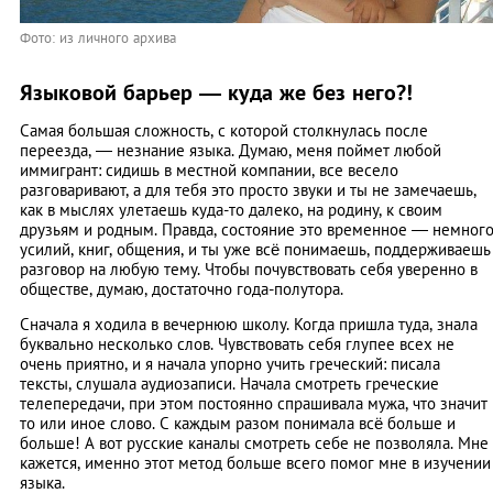
Фото: из личного архива
Языковой барьер ― куда же без него?!
Самая большая сложность, с которой столкнулась после
переезда, ― незнание языка. Думаю, меня поймет любой
иммигрант: сидишь в местной компании, все весело
разговаривают, а для тебя это просто звуки и ты не замечаешь,
как в мыслях улетаешь куда-то далеко, на родину, к своим
друзьям и родным. Правда, состояние это временное ― немног
усилий, книг, общения, и ты уже всё понимаешь, поддерживаешь
разговор на любую тему. Чтобы почувствовать себя уверенно в
обществе, думаю, достаточно года-полутора.
Сначала я ходила в вечернюю школу. Когда пришла туда, знала
буквально несколько слов. Чувствовать себя глупее всех не
очень приятно, и я начала упорно учить греческий: писала
тексты, слушала аудиозаписи. Начала смотреть греческие
телепередачи, при этом постоянно спрашивала мужа, что значит
то или иное слово. С каждым разом понимала всё больше и
больше! А вот русские каналы смотреть себе не позволяла. Мне
кажется, именно этот метод больше всего помог мне в изучении
языка.