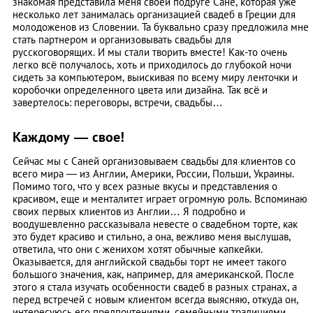
знакомая представила меня своей подруге Сане, которая уже
несколько лет занималась организацией свадеб в Греции для
молодоженов из Словении. Та буквально сразу предложила мне
стать партнером и организовывать свадьбы для
русскоговорящих. И мы стали творить вместе! Как-то очень
легко всё получалось, хоть и приходилось до глубокой ночи
сидеть за компьютером, выискивая по всему миру ленточки и
коробочки определенного цвета или дизайна. Так всё и
завертелось: переговоры, встречи, свадьбы…
Каждому ― свое!
Сейчас мы с Саней организовываем свадьбы для клиентов со
всего мира ― из Англии, Америки, России, Польши, Украины.
Помимо того, что у всех разные вкусы и представления о
красивом, еще и менталитет играет огромную роль. Вспоминаю
своих первых клиентов из Англии… Я подробно и
воодушевленно рассказывала невесте о свадебном торте, как
это будет красиво и стильно, а она, вежливо меня выслушав,
ответила, что они с женихом хотят обычные капкейки.
Оказывается, для английской свадьбы торт не имеет такого
большого значения, как, например, для американской. После
этого я стала изучать особенности свадеб в разных странах, а
перед встречей с новым клиентом всегда выясняю, откуда он,
интересуюсь его предпочтениями, семейными традициями.