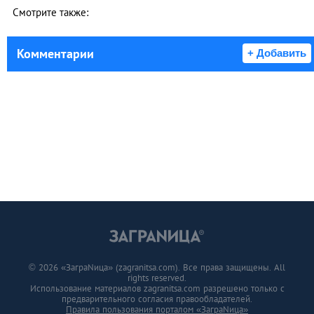
Смотрите также:
Комментарии
+ Добавить
© 2026 «ЗаграNица» (zagranitsa.com). Все права защищены. All
rights reserved.
Использование материалов zagranitsa.com разрешено только с
предварительного согласия правообладателей.
Правила пользования порталом «ЗаграNица»