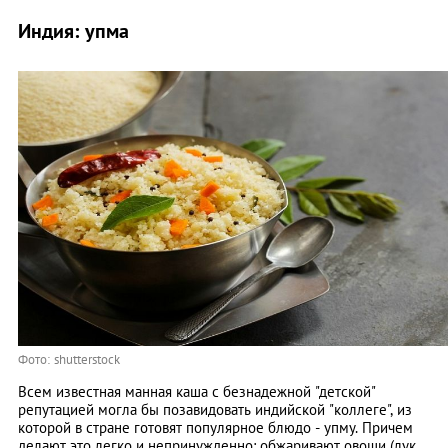
Индия: упма
Фото: shutterstock
Всем известная манная каша с безнадежной "детской"
репутацией могла бы позавидовать индийской "коллеге", из
которой в стране готовят популярное блюдо - упму. Причем
делают это легко и непринужденно: обжаривают овощи (лук,