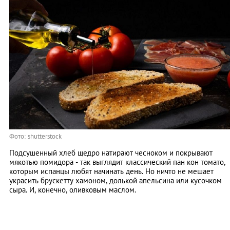
Фото: shutterstock
Подсушенный хлеб щедро натирают чесноком и покрывают
мякотью помидора - так выглядит классический пан кон томато,
которым испанцы любят начинать день. Но ничто не мешает
украсить брускетту хамоном, долькой апельсина или кусочком
сыра. И, конечно, оливковым маслом.