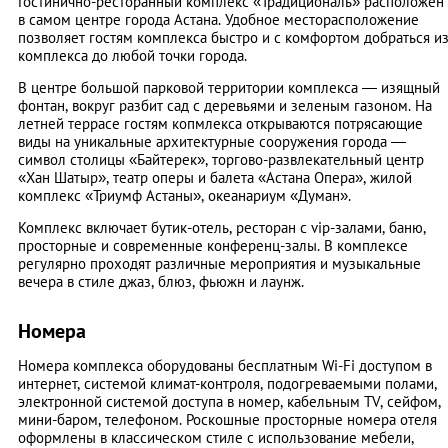
Гостинично-ресторанный комплекс «Традициональ» расположен
в самом центре города Астана. Удобное месторасположение
позволяет гостям комплекса быстро и с комфортом добраться и
комплекса до любой точки города.
В центре большой парковой территории комплекса — изящный
фонтан, вокруг разбит сад с деревьями и зеленым газоном. На
летней террасе гостям копмлекса открываются потрясающие
виды на уникальные архитектурные сооружения города —
символ столицы «Байтерек», торгово-развлекательный центр
«Хан Шатыр», театр оперы и балета «Астана Опера», жилой
комплекс «Триумф Астаны», океанариум «Думан».
Комплекс включает бутик-отель, ресторан с vip-залами, баню,
просторные и современные конференц-залы. В комплексе
регулярно проходят различные мероприятия и музыкальные
вечера в стиле джаз, блюз, фьюжн и лаунж.
Номера
Номера комплекса оборудованы бесплатным Wi-Fi доступом в
интернет, системой климат-контроля, подогреваемыми полами,
электронной системой доступа в номер, кабельным TV, сейфом,
мини-баром, телефоном. Роскошные просторные номера отеля
оформлены в классическом стиле с использование мебели,