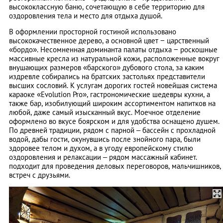
высококлассную баню, сочетающую в себе территорию для
оздоровления тела и место для отдыха душой.
В оформлении просторной гостиной использовано
высококачественное дерево, а основной цвет − царственный
«бордо». Несомненная доминанта палаты отдыха − роскошные
массивные кресла из натуральной кожи, расположенные вокруг
внушающих размеров «барского» дубового стола, за каким
издревле собирались на братских застольях представители
высших сословий. К услугам дорогих гостей новейшая система
караоке «Evolution Pro», гастрономические шедевры кухни, а
также бар, изобилующий широким ассортиментом напитков на
любой, даже самый изысканный вкус. Моечное отделение
оформлено во вкусе боярском и для удобства оснащено душем.
По древней традиции, рядом с парной – бассейн с прохладной
водой, дабы гости, окунувшись после знойного пара, были
здоровее телом и духом, а в угоду европейскому стилю
оздоровления и релаксации – рядом массажный кабинет.
подходит для проведения деловых переговоров, мальчишников,
встреч с друзьями.