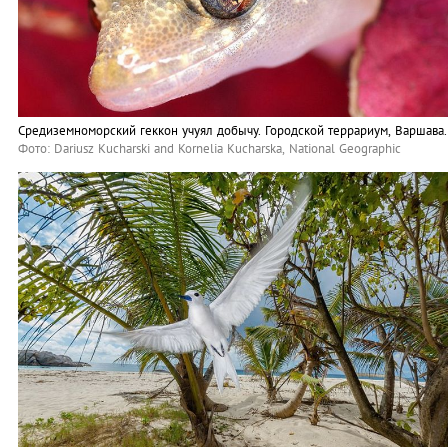
Средиземноморский геккон учуял добычу. Городской террариум, Варшава.
Фото: Dariusz Kucharski and Kornelia Kucharska, National Geographic