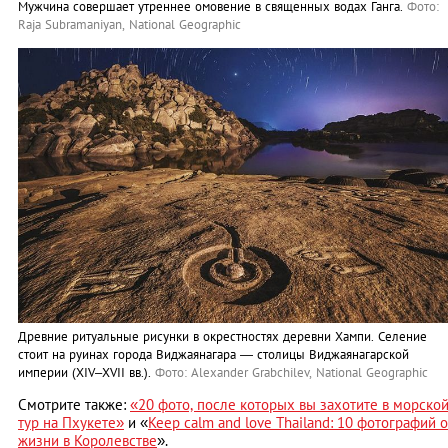
Мужчина совершает утреннее омовение в священных водах Ганга.
Фото:
Raja Subramaniyan, National Geographic
Древние ритуальные рисунки в окрестностях деревни Хампи. Селение
стоит на руинах города Виджаянагара — столицы Виджаянагарской
империи (XIV–XVII вв.).
Фото: Alexander Grabchilev, National Geographic
Смотрите также:
«20 фото, после которых вы захотите в морско
тур на Пхукете
»
и «
Keep сalm and love Thailand: 10 фотографий о
жизни в Королевстве
».