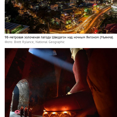
98-метровая золоченая пагода Шведагон над ночным Янгоном (Мьянма).
Фото: Brett Rylance, National Geographic