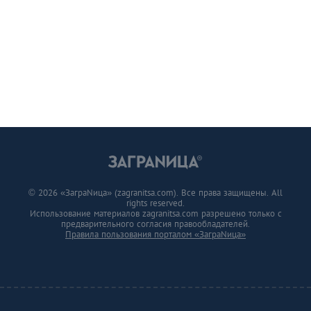
© 2026 «ЗаграNица» (zagranitsa.com). Все права защищены. All
rights reserved.
Использование материалов zagranitsa.com разрешено только с
предварительного согласия правообладателей.
Правила пользования порталом «ЗаграNица»