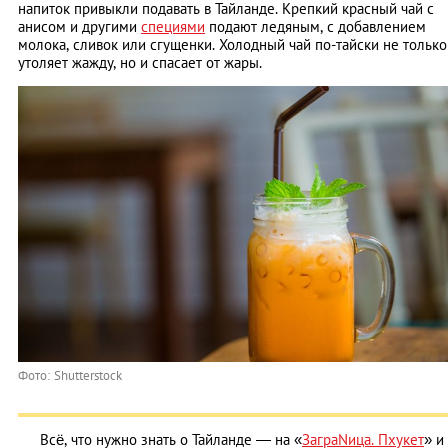
напиток привыкли подавать в Тайланде. Крепкий красный чай с
анисом и другими
специями
подают ледяным, с добавлением
молока, сливок или сгущенки. Холодный чай по-тайски не только
утоляет жажду, но и спасает от жары.
Фото: Shutterstock
Всё, что нужно знать о Тайланде — на «
ЗаграNица. Пхукет
» и