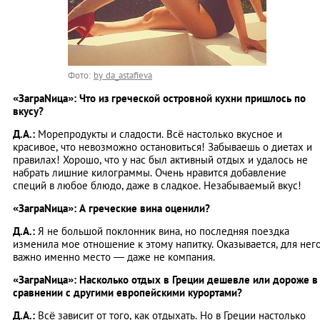
Фото:
by da_astafieva
«ЗаграNица»: Что из греческой островной кухни пришлось по
вкусу?
Д.А.:
Морепродукты и сладости. Всё настолько вкусное и
красивое, что невозможно остановиться! Забываешь о диетах и
правилах! Хорошо, что у нас был активный отдых и удалось не
набрать лишние килограммы. Очень нравится добавление
специй в любое блюдо, даже в сладкое. Незабываемый вкус!
«ЗаграNица»: А греческие вина оценили?
Д.А.:
Я не большой поклонник вина, но последняя поездка
изменила мое отношение к этому напитку. Оказывается, для нег
важно именно место — даже не компания.
«ЗаграNица»: Насколько отдых в Греции дешевле или дороже в
сравнении с другими европейскими курортами?
Д.А.:
Всё зависит от того, как отдыхать. Но в Греции настолько