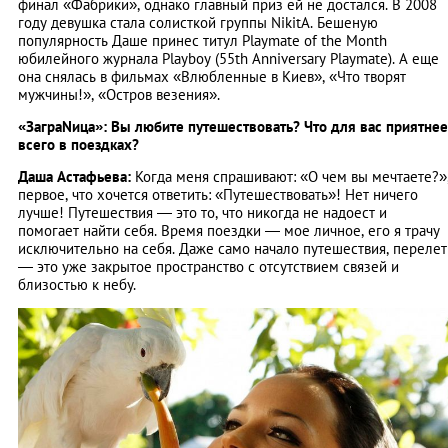
финал «Фабрики», однако главный приз ей не достался. В 2008
году девушка стала солисткой группы NikitA. Бешеную
популярность Даше принес титул Playmate of the Month
юбилейного журнала Playboy (55th Anniversary Playmate). А еще
она снялась в фильмах «Влюбленные в Киев», «Что творят
мужчины!», «Остров везения».
«ЗаграNица»: Вы любите путешествовать? Что для вас приятнее
всего в поездках?
Даша Астафьева:
Когда меня спрашивают: «О чем вы мечтаете?»
первое, что хочется ответить: «Путешествовать»! Нет ничего
лучше! Путешествия — это то, что никогда не надоест и
помогает найти себя. Время поездки — мое личное, его я трачу
исключительно на себя. Даже само начало путешествия, перелет
— это уже закрытое пространство с отсутствием связей и
близостью к небу.