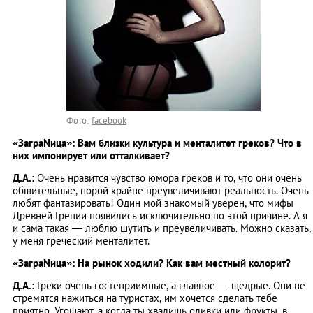
Фото:
facebook
«ЗаграNица»: Вам близки культура и менталитет греков? Что в
них импонирует или отталкивает?
Д.А.:
Очень нравится чувство юмора греков и то, что они очень
общительные, порой крайне преувеличивают реальность. Очень
любят фантазировать! Один мой знакомый уверен, что мифы
Древней Греции появились исключительно по этой причине. А я
и сама такая — люблю шутить и преувеличивать. Можно сказать,
у меня греческий менталитет.
«ЗаграNица»: На рынок ходили? Как вам местный колорит?
Д.А.:
Греки очень гостеприимные, а главное — щедрые. Они не
стремятся нажиться на туристах, им хочется сделать тебе
приятно. Угощают, а когда ты хвалишь оливки или фрукты, в