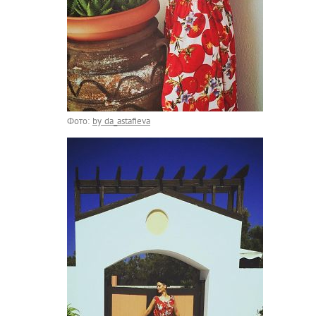
Фото:
by da_astafieva