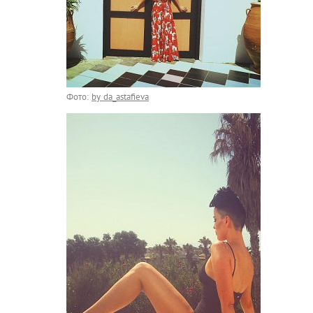
Фото:
by da_astafieva