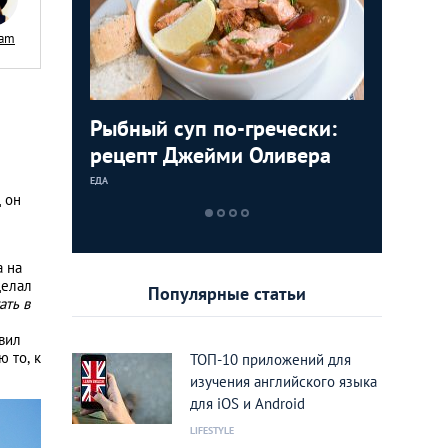
gam
стящий
Рыбный суп по-гречески:
Таверны
Ева Буш
м и
рецепт Джейми Оливера
заведен
говорит
дары мо
ЕДА
ИНТЕРЕСНЫЕ МЕС
ЭКСКЛЮЗИВНОЕ 
д он
а на
делал
Популярные статьи
ать в
вил
ю то, к
ТОП-10 приложений для
изучения английского языка
для iOS и Android
LIFESTYLE