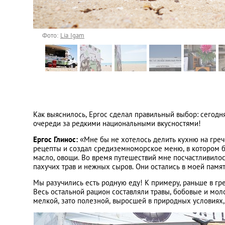
Фото:
Lia Igam
Как выяснилось, Ергос сделал правильный выбор: сегодня
очереди за редкими национальными вкусностями!
Ергос Глинос:
«Мне бы не хотелось делить кухню на греч
рецепты и создал средиземноморское меню, в котором б
масло, овощи. Во время путешествий мне посчастливило
пахучих трав и нежных сыров. Они остались в моей памят
Мы разучились есть родную еду! К примеру, раньше в гр
Весь остальной рацион составляли травы, бобовые и моло
мелкой, зато полезной, выросшей в природных условиях,