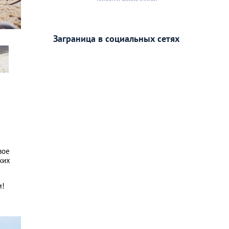
Фото:
Lia Igam
Заграница в социальных сетях
вое
ких
м!