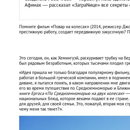
Афинах — рассказал «ЗаграNице» все секреты 
Помните фильм «Повар на колесах» (2014, режиссер Джо
престижную работу, создает передвижную закусочную? П
Это сегодня, он, как Хемингуэй, раскуривает трубку на б
был рядовым безработным, которых тысячами плодил гре
«Идея пришла не только благодаря популярному фильму,
работал в большой греческой компании, имел в подчинени
диване, я пытался понять, в каком направлении мне двига
его во время путешествия по Средиземноморью и Ближ
книге Ергоса «По Средиземноморью на двух колесах» — 
национальных блюд, которое веками подают в ее стране.
для друзей, для своей семьи. Это, пожалуй, вторая моя ст
чему меня так тянет?».