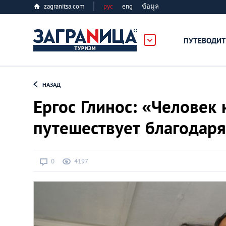
zagranitsa.com
рус
eng
ข้อมูล
ПУТЕВОДИТ
Loading...
НАЗАД
Ергос Глинос: «Человек 
путешествует благодаря
Алматы
0
4197
Астана
Афины