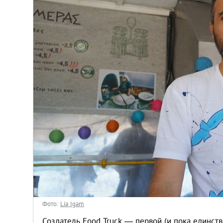
Киев
Лондон
Лос-Анджелес
Москва
Париж
Паттайя
Пхукет
Санкт-Петербург
Фото:
Lia Igam
Создатель Food Truck — первой (и пока единст