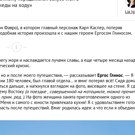
«еды на ходу»
Lia I
н Фавро), в котором главный персонаж Карл Каспер, потеряв
одобная история произошла и с нашим героем Ергосом Глиносом.
Спанакопита: хру
пирог со шпинато
1
сыром
ЕДА
ерегу моря и наслаждается лучами славы, а еще четыре месяца наза
ческий кризис.
 но и после моего путешествия, — рассказывает
Ергос Глинос
. — Я
и 180 человек, был главой отдела... и вмиг потерял всё! Сидя дом
ться дальше, и наткнулся взглядом на фото, висевшее на стене. Я с
нему Востоку
(о поездке , совершенной на мотоцикле, можно прочит
прим. ред. )
. На фото женщина занята приготовлением одного из
 Меня и самого с юности привлекала кухня! Я с удовольствием гото
расть после путешествий. Вмиг родилась идея: а что если я объедин