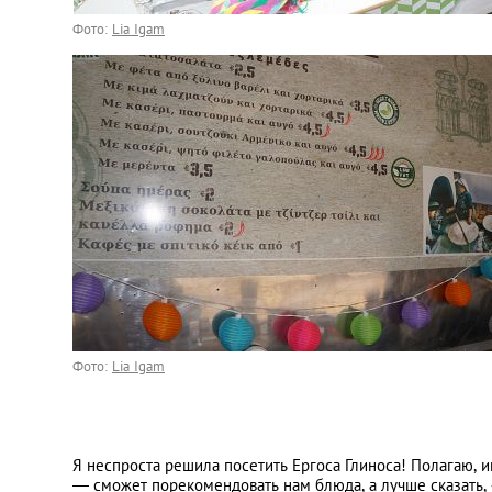
Фото:
Lia Igam
Фото:
Lia Igam
Я неспроста решила посетить Ергоса Глиноса! Полагаю, 
— сможет порекомендовать нам блюда, а лучше сказать,