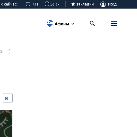
ах сейчас:
закладки
вход
+31
16:37
Афины
КИ