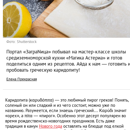
Фото: Shutterstock
Портал «ЗаграNица» побывал на мастер-классе школы
средиземноморской кухни «Магика Астериа» и готов
поделиться одним из рецептов. Айда к нам — готовить 
пробовать греческую каридопиту!
Елена Прекрасная
Каридопита (καρυδόπιτα) — это любимый пирог греков! Понять,
соленый он или сладкий и из чего состоит, можно уже по
названию. Разумеется, если знаешь греческий… Καρύδι значит
«орех», а πίτα — «пирог». Особенно этот десерт популярен во
время рождественско-новогодних праздников. Есть даже
традиция в канун
Нового года
оставлять на блюдце под елкой