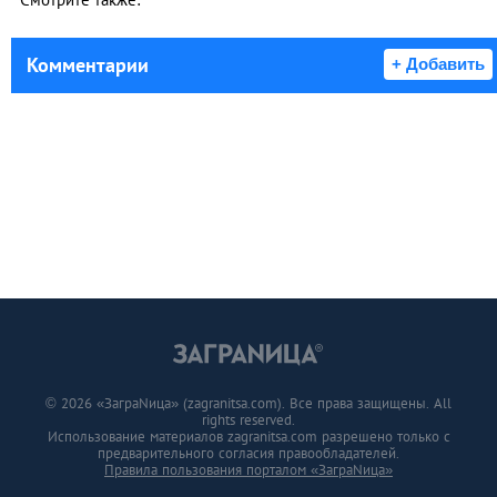
Комментарии
+ Добавить
© 2026 «ЗаграNица» (zagranitsa.com). Все права защищены. All
rights reserved.
Использование материалов zagranitsa.com разрешено только с
предварительного согласия правообладателей.
Правила пользования порталом «ЗаграNица»