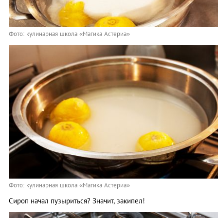
Фото: кулинарная школа «Магика Астериа»
Фото: кулинарная школа «Магика Астериа»
Сироп начал пузыриться? Значит, закипел!