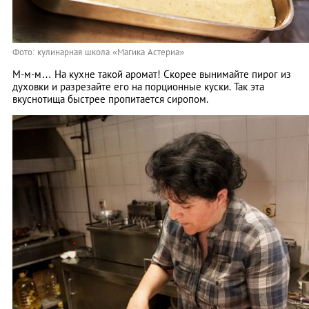
Фото: кулинарная школа «Магика Астериа»
М-м-м… На кухне такой аромат! Скорее вынимайте пирог из
духовки и разрезайте его на порционные куски. Так эта
вкуснотища быстрее пропитается сиропом.