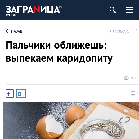
НАЗАД
В ЗАКЛАДКИ
Пальчики оближешь:
выпекаем каридопиту
920