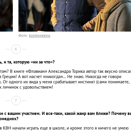
Фото:
bolshoyekino
6
 и та, которую «ни за что»?
ам? В книге «Флавиан» Александра Торика автор так вкусно описа
в Греции! А вот насчет «никогда»... Не знаю. Никогда не говори
. От одного их вида у меня срабатывает инстинкт (сами понимаете,
к личинок с удовольствием!
7
 с вашим участием. И все-таки, какой жанр вам ближе? Почему 
комедиях?
 КВН начали играть еще в школе, и кроме этого я ничего не умею