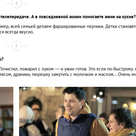
4
 телепередаче. А в повседневной жизни помогаете жене на кухне?
имер, всей семьей делаем фаршированные перчики. Детки становят
я всегда вкусно.
5
о?
Почистил, пожарил с луком — и ужин готов. Это если по-быстрому. 
мясом, драники, пюрешку замутить с молочком и маслом... Очень м