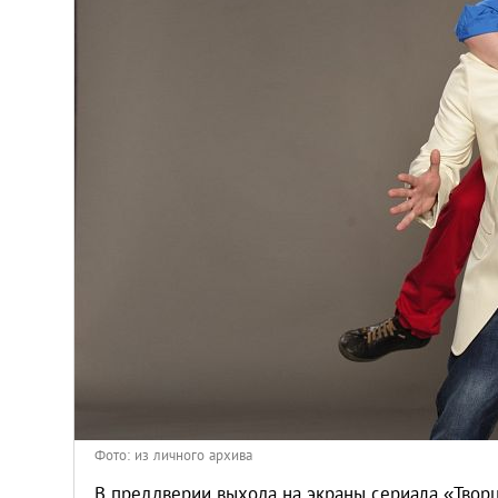
Киев
Лондон
Лос-Анджелес
Москва
Париж
Паттайя
Пхукет
Санкт-Петербург
Фото: из личного архива
В преддверии выхода на экраны сериала «Твор