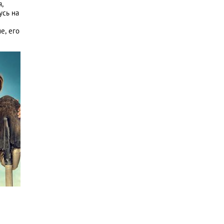
,
усь на
е, его