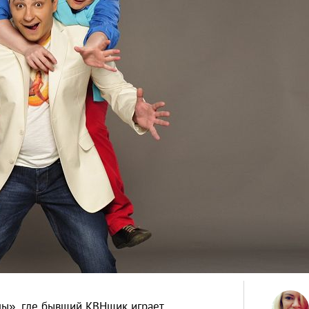
цы», где бывший КВНщик играет