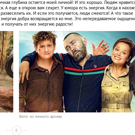
ичная глубина остается моей личной! И это хорошо. Людям нравится
тся. А еще я открою вам секрет. У юмора есть энергия. Когда я нахож
 развеселить их. И если это получается, люди смеются! А что такое
 энергия добра возвращается ко мне. Это непередаваемое ощущени
 и получать от них энергию радости!
Фото: из личного архива
8