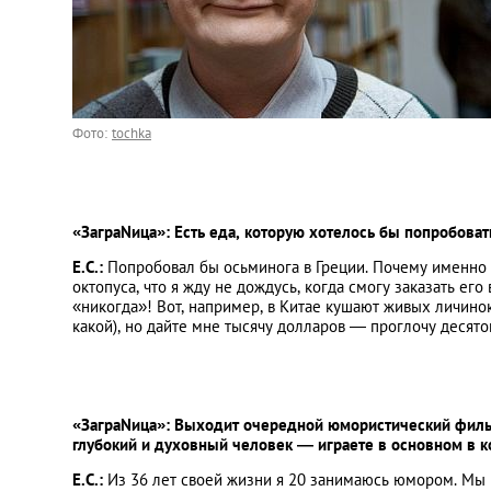
Фото:
tochka
«ЗаграNица»: Есть еда, которую хотелось бы попробовать,
Е.С.:
Попробовал бы осьминога в Греции. Почему именно т
октопуса, что я жду не дождусь, когда смогу заказать его 
«никогда»! Вот, например, в Китае кушают живых личинок
какой), но дайте мне тысячу долларов — проглочу десято
«ЗаграNица»: Выходит очередной юмористический фильм
глубокий и духовный человек — играете в основном в 
Е.С.:
Из 36 лет своей жизни я 20 занимаюсь юмором. Мы в