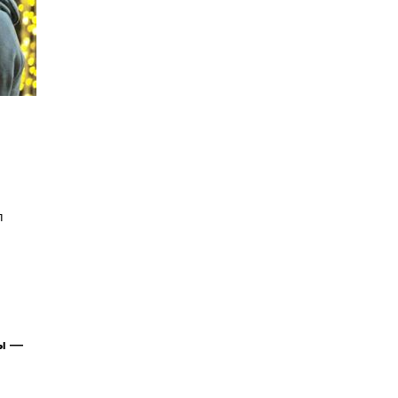
л
вы —