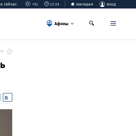
ах сейчас:
закладки
вход
+31
13:24
Афины
КИ
ть