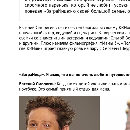
скромного паренька, который не любит тусовки 
поведал «ЗаграNице» о своей большой семье, о
Евгений Сморигин стал известен благодаря своему КВНо
популярный актер, ведущий и сценарист. В творческом а
съемки со знаменитыми актерами и ведущими: Ольгой В
и другими. Плюс немалая фильмография: «Мамы 3», «По
где КВНщик играет главную роль на пару с Сергеем Шну
«ЗаграNица»: Я знаю, что вы не очень любите путешество
Евгений Сморигин:
Когда всех детей уложили спать и мо
ноутбуке. Это самый приятный отдых для меня.