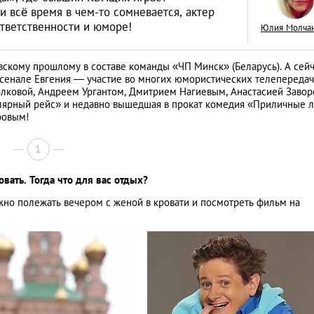
и всё время в чем-то сомневается, актер
тветственности и юморе!
Юлия Молча
вскому прошлому в составе команды «ЧП Минск» (Беларусь). А сейч
рсенале Евгения — участие во многих юмористических телепередач
Спанакопита: хру
олковой, Андреем Ургантом, Дмитрием Нагиевым, Анастасией Заво
лярный рейс» и недавно вышедшая в прокат комедия «Приличные 
пирог со шпинато
ровым!
сыром
ЕДА
1
вать. Тогда что для вас отдых?
жно полежать вечером с женой в кровати и посмотреть фильм на