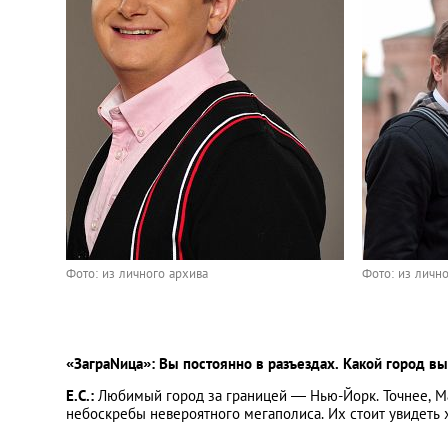
Фото: из личного архива
Фото: из личн
«ЗаграNица»: Вы постоянно в разъездах. Какой город в
Е.С.:
Любимый город за границей — Нью-Йорк. Точнее, М
небоскребы невероятного мегаполиса. Их стоит увидеть 