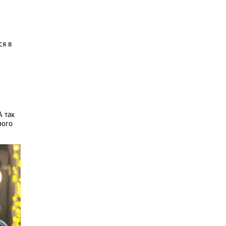
ся в
А так
ного