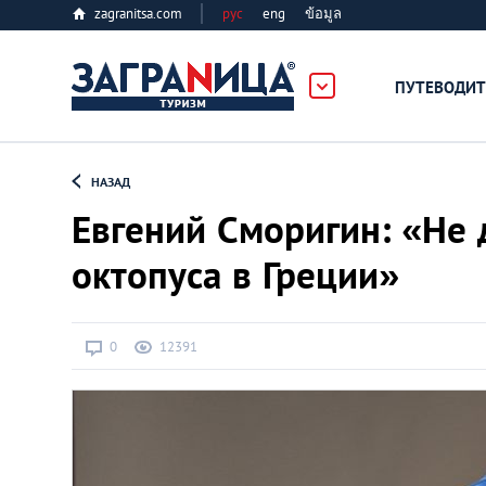
zagranitsa.com
рус
eng
ข้อมูล
ПУТЕВОДИТ
Loading...
НАЗАД
Евгений Сморигин: «Не д
октопуса в Греции»
Алматы
0
12391
Астана
Афины