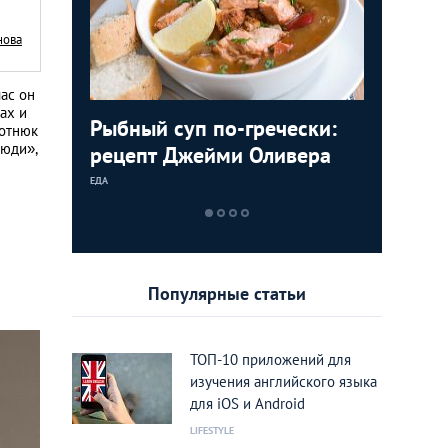
нова
ас он
ах и
стящий
Рыбный суп по-гречески:
Таверны
Ева Буш
ротнюк
люди»,
м и
рецепт Джейми Оливера
заведен
говорит
дары мо
ЕДА
ИНТЕРЕСНЫЕ МЕС
ЭКСКЛЮЗИВНОЕ 
Популярные статьи
ТОП-10 приложений для
изучения английского языка
для iOS и Android
LIFESTYLE