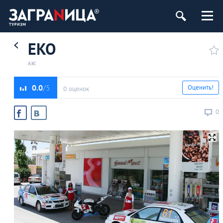
EKO
АЗС
0.0
Оценить!
0 оценок
0