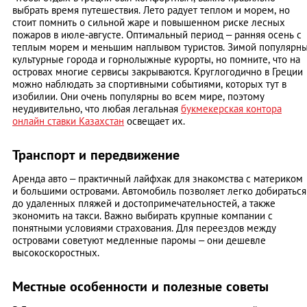
выбрать время путешествия. Лето радует теплом и морем, но
стоит помнить о сильной жаре и повышенном риске лесных
пожаров в июле-августе. Оптимальный период – ранняя осень с
теплым морем и меньшим наплывом туристов. Зимой популярн
культурные города и горнолыжные курорты, но помните, что на
островах многие сервисы закрываются. Круглогодично в Греции
можно наблюдать за спортивными событиями, которых тут в
изобилии. Они очень популярны во всем мире, поэтому
неудивительно, что любая легальная
букмекерская контора
онлайн ставки Казахстан
освещает их.
Транспорт и передвижение
Аренда авто – практичный лайфхак для знакомства с материком
и большими островами. Автомобиль позволяет легко добираться
до удаленных пляжей и достопримечательностей, а также
экономить на такси. Важно выбирать крупные компании с
понятными условиями страхования. Для переездов между
островами советуют медленные паромы – они дешевле
высокоскоростных.
Местные особенности и полезные советы